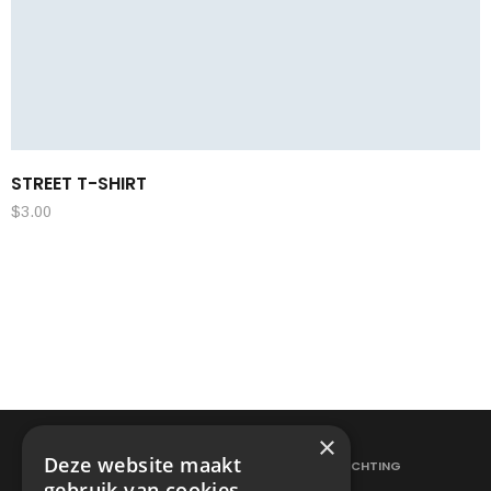
STREET T-SHIRT
$
3.00
×
Deze website maakt
ELEKTRICITEITSWERKEN
VERLICHTING
gebruik van cookies.