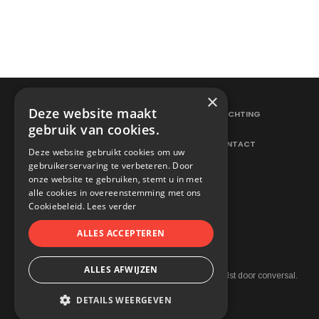
×
Deze website maakt
ELEKTRICITEITSWERKEN
VERLICHTING
gebruik van cookies.
HERNIEUWBARE ENERGIE
CONTACT
Deze website gebruikt cookies om uw
gebruikerservaring te verbeteren. Door
onze website te gebruiken, stemt u in met
alle cookies in overeenstemming met ons
Cookiebeleid.
Lees verder
ALLES ACCEPTEREN
ALLES AFWIJZEN
2021 © Neetens. All rights reserved.
webdesign in aalst
door conversal.
Cookie Policy
DETAILS WEERGEVEN