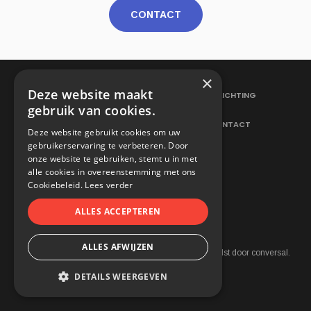
CONTACT
×
Deze website maakt
ELEKTRICITEITSWERKEN
VERLICHTING
gebruik van cookies.
HERNIEUWBARE ENERGIE
CONTACT
Deze website gebruikt cookies om uw
gebruikerservaring te verbeteren. Door
onze website te gebruiken, stemt u in met
alle cookies in overeenstemming met ons
Cookiebeleid.
Lees verder
ALLES ACCEPTEREN
ALLES AFWIJZEN
2021 © Neetens. All rights reserved.
webdesign in aalst
door conversal.
Cookie Policy
DETAILS WEERGEVEN
STRIKT NOODZAKELIJK