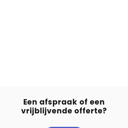
DE MENSEN ZIJN ALS DE
ELEKTRICITEIT - ZIJ NEMEN DE
WEG VAN DE MINSTE
WEERSTAND.
-Wilbur-Leroy-Meier
@
Een afspraak of een
vrijblijvende offerte?