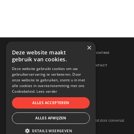
×
Deze website maakt
ELEKTRICITEITSWERKEN
VERLICHTING
gebruik van cookies.
HERNIEUWBARE ENERGIE
CONTACT
Deze website gebruikt cookies om uw
gebruikerservaring te verbeteren. Door
onze website te gebruiken, stemt u in met
alle cookies in overeenstemming met ons
Cookiebeleid.
Lees verder
ALLES ACCEPTEREN
ALLES AFWIJZEN
2021 © Neetens. All rights reserved.
webdesign in aalst
door conversal.
Cookie Policy
DETAILS WEERGEVEN