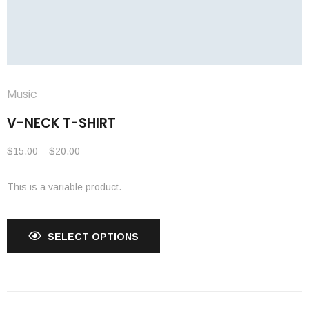
Music
V-NECK T-SHIRT
$
15.00
–
$
20.00
This is a variable product.
SELECT OPTIONS